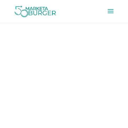
LinkedIn-
Erfolgswoche für
Angestellte: Finde mit
LinkedIn deinen neuen
Job!