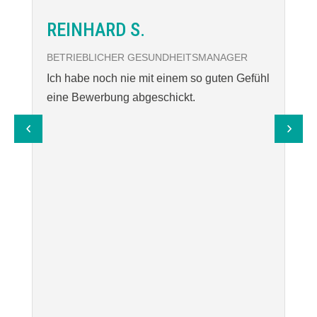
REINHARD S.
BETRIEBLICHER GESUNDHEITSMANAGER
F
Ich habe noch nie mit einem so guten Gefühl
M
eine Bewerbung abgeschickt.
S
t
ö
g
b